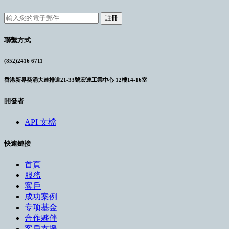
註冊
聯繫方式
(852)2416 6711
香港新界葵涌大連排道21-33號宏達工業中心 12樓14-16室
開發者
API 文檔
快速鏈接
首頁
服務
客戶
成功案例
专项基金
合作夥伴
客戶支援