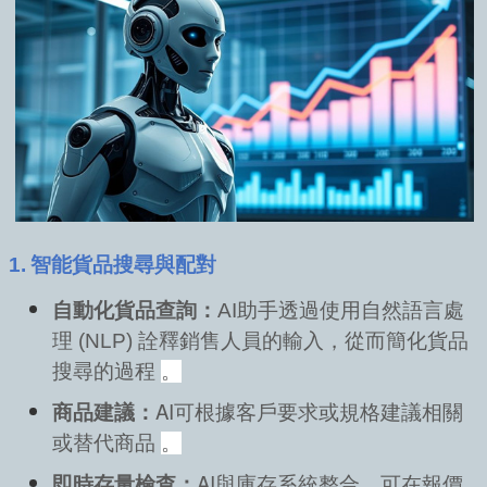
能貨品搜尋與配對
1.
智
自動化貨品查詢：
AI助手透過使用自然語言處
理 (NLP) 詮釋銷售人員的輸入，從而簡化貨品
搜尋的過程
。
商品建議：
AI可根據客戶要求或規格建議相關
或替代商品
。
即時存量檢查：
AI與庫存系統整合，可在報價