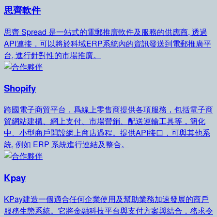
思齊軟件
思齊 Spread 是一站式的電郵推廣軟件及服務的供應商, 透過
API連接，可以將於科域ERP系統內的資訊發送到電郵推廣平
台, 進行針對性的市場推廣。
Shopify
跨國電子商貿平台，爲線上零售商提供各項服務，包括電子商
貿網站建構、網上支付、市場營銷、配送運輸工具等，簡化
中、小型商戶開設網上商店過程。提供API接口，可與其他系
統, 例如 ERP 系統進行連結及整合。
Kpay
KPay建造一個適合任何企業使用及幫助業務加速發展的商戶
服務生態系統。它將金融科技平台與支付方案與結合，務求令