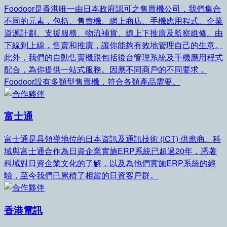
Foodoor是香港唯一由日本政府認可之售賣機公司，我們集合
不同的元素，包括、售賣機、網上商店、手機應用程式、企業
資源計劃、支援服務、物流補貨、線上下推廣及監察維修。由
下線到上線，售賣和推廣，讓你能夠有效地管理自己的生意。
此外，我們的自動售賣機跟包括後台管理系統及手機應用程式
配合，為你提供一站式服務。因應不同商戶的不同要求，
Foodoor設有多類型售賣機，符合各類產品需要。
富士通
富士通是具領導地位的日本資訊及通訊技術 (ICT) 供應商。科
域與富士通合作為日資企業實施ERP系統已超過20年，憑著
科域對日資企業文化的了解，以及為他們實施ERP系統的經
驗，至今我們已累積了相當的日資客戶群。
香港電訊