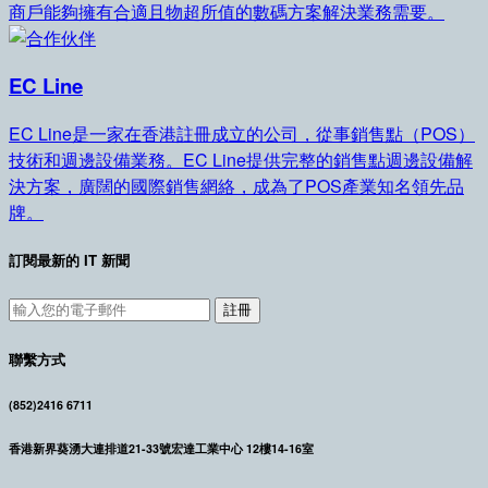
商戶能夠擁有合適且物超所值的數碼方案解決業務需要。
EC Line
EC Line是一家在香港註冊成立的公司，從事銷售點（POS）
技術和週邊設備業務。EC Line提供完整的銷售點週邊設備解
決方案，廣闊的國際銷售網絡，成為了POS產業知名領先品
牌。
訂閱最新的 IT 新聞
註冊
聯繫方式
(852)2416 6711
香港新界葵湧大連排道21-33號宏達工業中心 12樓14-16室